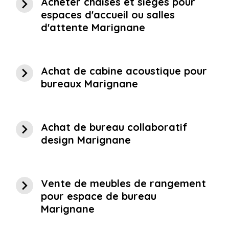
navigate_next
Acheter chaises et sièges pour
espaces d'accueil ou salles
d'attente Marignane
navigate_next
Achat de cabine acoustique pour
bureaux Marignane
navigate_next
Achat de bureau collaboratif
design Marignane
navigate_next
Vente de meubles de rangement
pour espace de bureau
Marignane