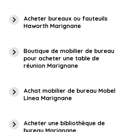
navigate_next
Acheter bureaux ou fauteuils
Haworth Marignane
navigate_next
Boutique de mobilier de bureau
pour acheter une table de
réunion Marignane
navigate_next
Achat mobilier de bureau Mobel
Linea Marignane
navigate_next
Acheter une bibliothèque de
bureau Marignane