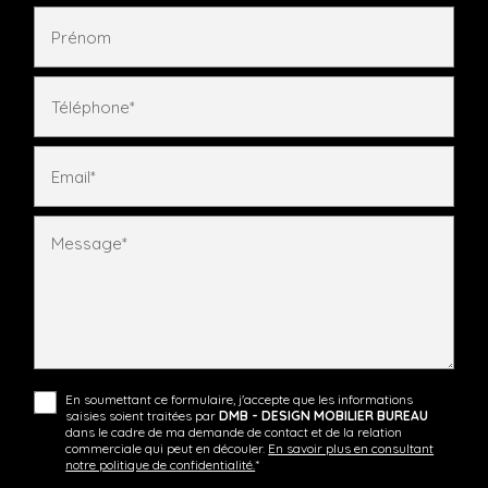
Prénom
Téléphone*
Email*
Message*
En soumettant ce formulaire, j'accepte que les informations
saisies soient traitées par
DMB - DESIGN MOBILIER BUREAU
dans le cadre de ma demande de contact et de la relation
commerciale qui peut en découler.
En savoir plus en consultant
notre politique de confidentialité.
*