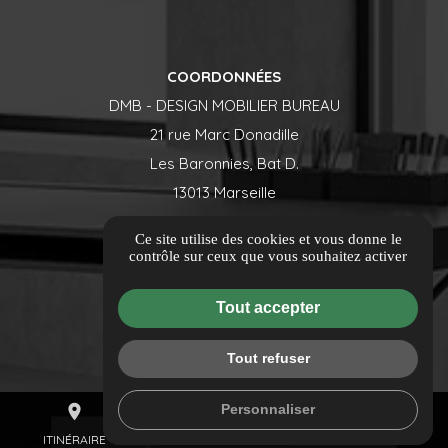
COORDONNÉES
DMB - DESIGN MOBILIER BUREAU
21 rue Marc Donadille
Les Baronnies, Bat D.
13013 Marseille
contact@dmbconcept.fr
Ce site utilise des cookies et vous donne le
04 84 88 51 81
contrôle sur ceux que vous souhaitez activer
ITINÉRAIRE
Tout accepter
NEWSLETTER
Tout refuser
Inscrivez-vous à notre newsletter
mail
Personnaliser
place
call
CONTACTEZ-NOUS
ITINÉRAIRE
04 84 88 51 81
Email