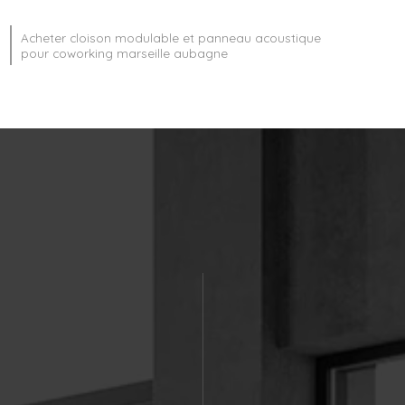
Acheter cloison modulable et panneau acoustique
pour coworking marseille aubagne