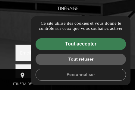
ITINÉRAIRE
Ce site utilise des cookies et vous donne le
NEWSLETTER
contrôle sur ceux que vous souhaitez activer
Inscrivez-vous à notre newsletter
Tout accepter
Email
Tout refuser
mail
Personnaliser
place
call
CONTACTEZ-NOUS
ITINÉRAIRE
04 84 88 51 81
LIENS UTILES
Guide Local
Informations complémentaires